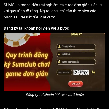
SUMClub mang đến trải nghiệm cá cược đơn giản, tiện lợi
với quy trình rõ ràng. Người chơi chỉ cần thực hiện các
bước sau để bắt đầu đặt cược:
Đăng ký tài khoản hội viên với 3 bước
Đăng ký tài khoản hội viên với 3 bước