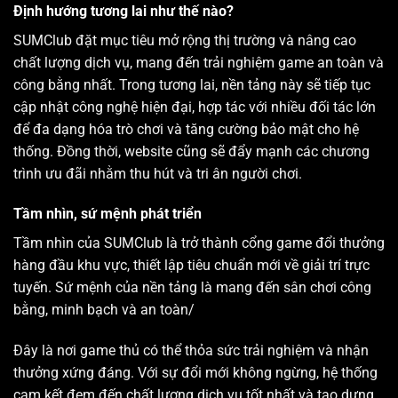
Định hướng tương lai như thế nào?
SUMClub đặt mục tiêu mở rộng thị trường và nâng cao
chất lượng dịch vụ, mang đến trải nghiệm game an toàn và
công bằng nhất. Trong tương lai, nền tảng này sẽ tiếp tục
cập nhật công nghệ hiện đại, hợp tác với nhiều đối tác lớn
để đa dạng hóa trò chơi và tăng cường bảo mật cho hệ
thống. Đồng thời, website cũng sẽ đẩy mạnh các chương
trình ưu đãi nhằm thu hút và tri ân người chơi.
Tầm nhìn, sứ mệnh phát triển
Tầm nhìn của SUMClub là trở thành cổng game đổi thưởng
hàng đầu khu vực, thiết lập tiêu chuẩn mới về giải trí trực
tuyến. Sứ mệnh của nền tảng là mang đến sân chơi công
bằng, minh bạch và an toàn/
Đây là nơi game thủ có thể thỏa sức trải nghiệm và nhận
thưởng xứng đáng. Với sự đổi mới không ngừng, hệ thống
cam kết đem đến chất lượng dịch vụ tốt nhất và tạo dựng