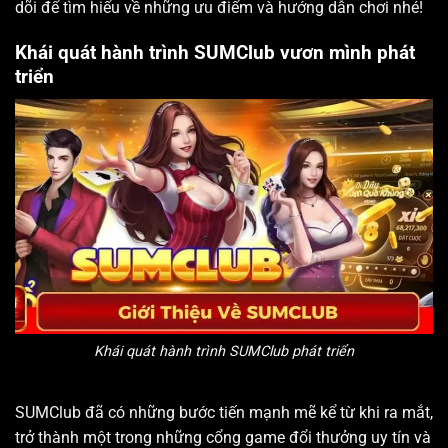
dõi để tìm hiểu về những ưu điểm và hướng dẫn chơi nhé!
Khái quát hành trình SUMClub vươn mình phát
triển
Khái quát hành trình SUMClub phát triển
SUMClub đã có những bước tiến mạnh mẽ kể từ khi ra mắt,
trở thành một trong những cổng game đổi thưởng uy tín và