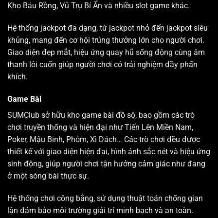
Kho Báu Rồng, Vũ Trụ Bí Ẩn và nhiều slot game khác.
Hệ thống jackpot đa dạng, từ jackpot nhỏ đến jackpot siêu
khủng, mang đến cơ hội trúng thưởng lớn cho người chơi.
Giao diện đẹp mắt, hiệu ứng quay hũ sống động cùng âm
thanh lôi cuốn giúp người chơi có trải nghiệm đầy phấn
khích.
Game Bài
SUMClub sở hữu kho game bài đồ sộ, bao gồm các trò
chơi truyền thống và hiện đại như Tiến Lên Miền Nam,
Poker, Mậu Binh, Phỏm, Xì Dách… Các trò chơi đều được
thiết kế với giao diện hiện đại, hình ảnh sắc nét và hiệu ứng
sinh động, giúp người chơi tận hưởng cảm giác như đang
ở một sòng bài thực sự.
Hệ thống chơi công bằng, sử dụng thuật toán chống gian
lận đảm bảo môi trường giải trí minh bạch và an toàn.