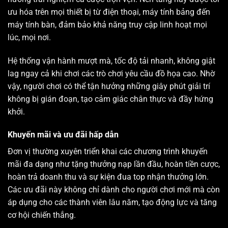
ưu hóa trên mọi thiết bị từ điện thoại, máy tính bảng đến
máy tính bàn, đảm bảo khả năng truy cập linh hoạt mọi
lúc, mọi nơi.
Hệ thống vận hành mượt mà, tốc độ tải nhanh, không giật
lag ngay cả khi chơi các trò chơi yêu cầu đồ họa cao. Nhờ
vậy, người chơi có thể tận hưởng những giây phút giải trí
không bị gián đoạn, tạo cảm giác chân thực và đầy hứng
khởi.
Khuyến mãi và ưu đãi hấp dẫn
Đơn vị thường xuyên triển khai các chương trình khuyến
mãi đa dạng như tặng thưởng nạp lần đầu, hoàn tiền cược,
hoàn trả doanh thu và sự kiện đua top nhận thưởng lớn.
Các ưu đãi này không chỉ dành cho người chơi mới mà còn
áp dụng cho các thành viên lâu năm, tạo động lực và tăng
cơ hội chiến thắng.