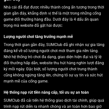
Nhà cái đã đạt được nhiều thành công ấn tượng trong thời
gian gần đây, khẳng định vị thế là một trong những cổng
game đổi thưởng hàng đầu. Dưới đây là 4 dấu ấn quan
trọng mà website đã gặt hái được:
Lượng người chơi tăng trưởng mạnh mẽ
Trong thời gian gần đây, SUMClub đã ghi nhận sự gia tăng
đáng kể về số lượng người chơi mới tham gia nền tảng.
Nhờ hệ thống trò chơi đa dạng, giao diện hiện đại và tỷ lệ
đổi thưởng hấp dẫn, website thu hút hàng nghìn lượt đăng
ký mỗi ngày. Đặc biệt, số lượng người chơi trung thành
cũng không ngừng tăng lên, chứng tỏ sự uy tín và sức hút
mạnh mẽ của cổng game.
Hệ thống nạp rút tiền nâng cấp, tối ưu sự an toàn
SUMClub đã cải tiến hệ thống giao dịch tài chính, giúp quá
trình nạp rút diễn ra nhanh chóng và an toàn hơn bao giờ