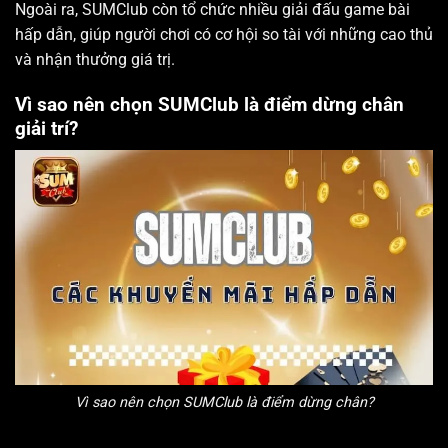
Ngoài ra, SUMClub còn tổ chức nhiều giải đấu game bài
hấp dẫn, giúp người chơi có cơ hội so tài với những cao thủ
và nhận thưởng giá trị.
Vì sao nên chọn SUMClub là điểm dừng chân
giải trí?
Vì sao nên chọn SUMClub là điểm dừng chân?