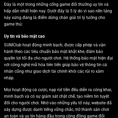
Đây là một trong những cổng game đổi thưởng uy tín và
hấp dẫn nhất hiện nay. Dưới đây là 5 lý do vì sao nền tảng
này xứng đáng là điểm dừng chân giải trí lý tưởng cho
game thủ:
Uy tín và bảo mật cao
SUMClub hoạt động minh bạch, được cấp phép và vận
hành theo các tiêu chuẩn bảo mật khắt khe, đảm bảo
quyền lợi tối đa cho người chơi. Hệ thống bảo mật hiện đại
với công nghệ mã hóa tiên tiến giúp bảo vệ thông tin cá
nhân cũng như giao dịch tài chính khỏi các rủi ro xâm
nhập.
Mọi hoạt động cá cược, nạp rút tiền đều diễn ra công khai,
minh bạch và có sự giám sát chặt chẽ, tạo niềm tin tuyệt
đối cho người chơi. Nhờ vào những yếu tố này, website đã
xây dựng được danh tiếng vững chắc, trở thành sân chơi
an toàn và uy tín hàng đầu trong cộng đồng game đổi