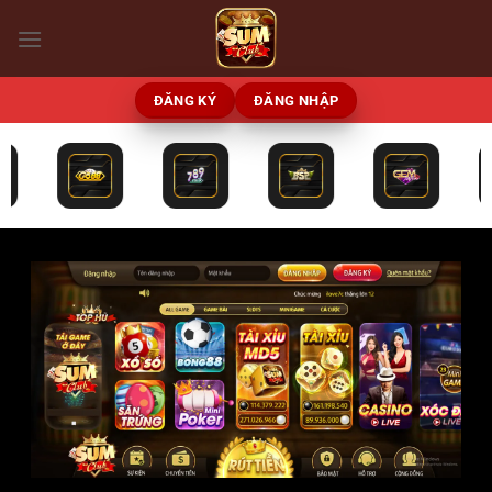
Chuyển
đến
nội
dung
ĐĂNG KÝ
ĐĂNG NHẬP