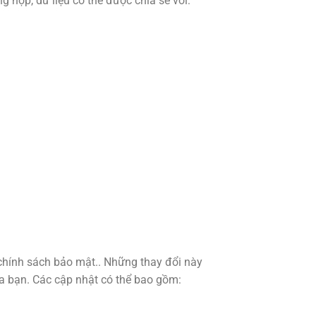
 hợp, dữ liệu có thể được chia sẻ với:
chính sách bảo mật.. Những thay đổi này
ủa bạn. Các cập nhật có thể bao gồm: