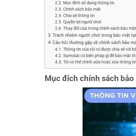
Mục đích sử dụng thông tin
Chính sách bảo mật
Chia sẻ thông tin
Quyền lợi người chơi
Thay đổi của trong chính sách bảo mật
Trách nhiệm người chơi trong bảo mật tạ
Câu hỏi thường gặp về chính sách bảo m
Thông tin của tôi có được chia sẻ với 
Sumclub có biện pháp gì để bảo mật th
Tôi có thể chỉnh sửa hoặc xóa thông t
Mục đích chính sách bảo