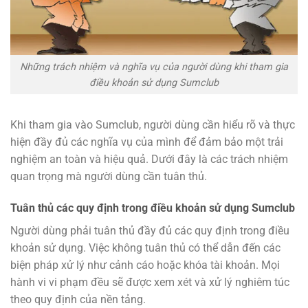
Những trách nhiệm và nghĩa vụ của người dùng khi tham gia
điều khoản sử dụng Sumclub
Khi tham gia vào Sumclub, người dùng cần hiểu rõ và thực
hiện đầy đủ các nghĩa vụ của mình để đảm bảo một trải
nghiệm an toàn và hiệu quả. Dưới đây là các trách nhiệm
quan trọng mà người dùng cần tuân thủ.
Tuân thủ các quy định trong điều khoản sử dụng Sumclub
Người dùng phải tuân thủ đầy đủ các quy định trong điều
khoản sử dụng. Việc không tuân thủ có thể dẫn đến các
biện pháp xử lý như cảnh cáo hoặc khóa tài khoản. Mọi
hành vi vi phạm đều sẽ được xem xét và xử lý nghiêm túc
theo quy định của nền tảng.