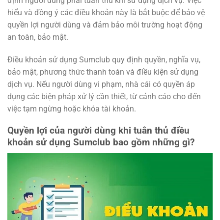
định người dùng phải tuân thủ khi sử dụng dịch vụ. Việc
hiểu và đồng ý các điều khoản này là bắt buộc để bảo vệ
quyền lợi người dùng và đảm bảo môi trường hoạt động
an toàn, bảo mật.
Điều khoản sử dụng Sumclub quy định quyền, nghĩa vụ,
bảo mật, phương thức thanh toán và điều kiện sử dụng
dịch vụ. Nếu người dùng vi phạm, nhà cái có quyền áp
dụng các biện pháp xử lý cần thiết, từ cảnh cáo cho đến
việc tạm ngừng hoặc khóa tài khoản.
Quyền lợi của người dùng khi tuân thủ điều
khoản sử dụng Sumclub bao gồm những gì?