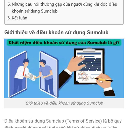
Những câu hỏi thường gặp của người dùng khi đọc điều
khoản sử dụng Sumclub
Kết luận
Giới thiệu về điều khoản sử dụng Sumclub
Giới thiệu về điều khoản sử dụng Sumclub
Điều khoản sử dụng Sumclub (Terms of Service) là bộ quy