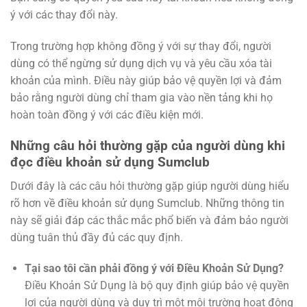
ý với các thay đổi này.
Trong trường hợp không đồng ý với sự thay đổi, người
dùng có thể ngừng sử dụng dịch vụ và yêu cầu xóa tài
khoản của mình. Điều này giúp bảo vệ quyền lợi và đảm
bảo rằng người dùng chỉ tham gia vào nền tảng khi họ
hoàn toàn đồng ý với các điều kiện mới.
Những câu hỏi thường gặp của người dùng khi
đọc điều khoản sử dụng Sumclub
Dưới đây là các câu hỏi thường gặp giúp người dùng hiểu
rõ hơn về điều khoản sử dụng Sumclub. Những thông tin
này sẽ giải đáp các thắc mắc phổ biến và đảm bảo người
dùng tuân thủ đầy đủ các quy định.
Tại sao tôi cần phải đồng ý với Điều Khoản Sử Dụng?
Điều Khoản Sử Dụng là bộ quy định giúp bảo vệ quyền
lợi của người dùng và duy trì một môi trường hoạt động