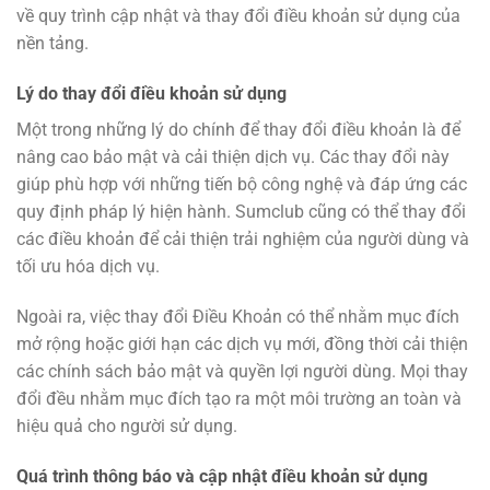
về quy trình cập nhật và thay đổi điều khoản sử dụng của
nền tảng.
Lý do thay đổi điều khoản sử dụng
Một trong những lý do chính để thay đổi điều khoản là để
nâng cao bảo mật và cải thiện dịch vụ. Các thay đổi này
giúp phù hợp với những tiến bộ công nghệ và đáp ứng các
quy định pháp lý hiện hành. Sumclub cũng có thể thay đổi
các điều khoản để cải thiện trải nghiệm của người dùng và
tối ưu hóa dịch vụ.
Ngoài ra, việc thay đổi Điều Khoản có thể nhằm mục đích
mở rộng hoặc giới hạn các dịch vụ mới, đồng thời cải thiện
các chính sách bảo mật và quyền lợi người dùng. Mọi thay
đổi đều nhằm mục đích tạo ra một môi trường an toàn và
hiệu quả cho người sử dụng.
Quá trình thông báo và cập nhật điều khoản sử dụng