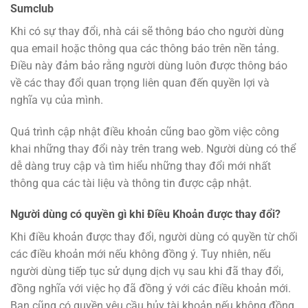
Sumclub
Khi có sự thay đổi, nhà cái sẽ thông báo cho người dùng
qua email hoặc thông qua các thông báo trên nền tảng.
Điều này đảm bảo rằng người dùng luôn được thông báo
về các thay đổi quan trọng liên quan đến quyền lợi và
nghĩa vụ của mình.
Quá trình cập nhật điều khoản cũng bao gồm việc công
khai những thay đổi này trên trang web. Người dùng có thể
dễ dàng truy cập và tìm hiểu những thay đổi mới nhất
thông qua các tài liệu và thông tin được cập nhật.
Người dùng có quyền gì khi Điều Khoản được thay đổi?
Khi điều khoản được thay đổi, người dùng có quyền từ chối
các điều khoản mới nếu không đồng ý. Tuy nhiên, nếu
người dùng tiếp tục sử dụng dịch vụ sau khi đã thay đổi,
đồng nghĩa với việc họ đã đồng ý với các điều khoản mới.
Bạn cũng có quyền yêu cầu hủy tài khoản nếu không đồng