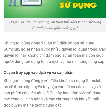
Quyền lợi của người dùng khi tuân thủ điều khoản sử dụng
Sumclub bao gồm những gì?
Khi người dùng đồng ý tuân thủ điều khoản sử dụng
Sumclub, họ sẽ nhận được nhiều quyền lợi quan trọng. Các
quyền lợi này không chỉ đảm bảo sự an toàn mà còn giúp
người dùng tận dụng tối đa dịch vụ mà nền tảng cung cấp.
Quyền truy cập vào dịch vụ và sản phẩm
Khi người dùng đồng ý với điều khoản sử dụng Sumclub,
họ sẽ được cấp quyền truy cập vào tất cả các dịch vụ và
sản phẩm của nền tảng. Điều này bao gồm việc sử dụng
các công cụ, tính năng và các chương trình khuyến mãi
độc quyền mà hệ thống cung cấp.