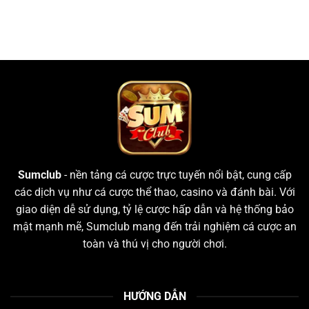
Sumclub
- nền tảng cá cược trực tuyến nổi bật, cung cấp
các dịch vụ như cá cược thể thao, casino và đánh bài. Với
giao diện dễ sử dụng, tỷ lệ cược hấp dẫn và hệ thống bảo
mật mạnh mẽ, Sumclub mang đến trải nghiệm cá cược an
toàn và thú vị cho người chơi.
HƯỚNG DẪN