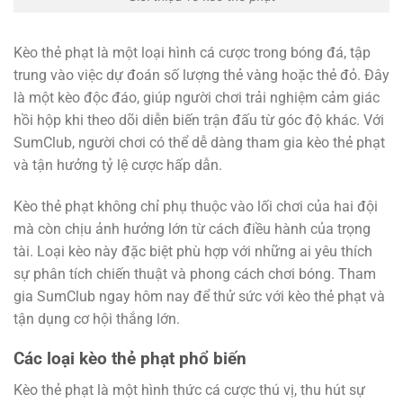
Kèo thẻ phạt là một loại hình cá cược trong bóng đá, tập
trung vào việc dự đoán số lượng thẻ vàng hoặc thẻ đỏ. Đây
là một kèo độc đáo, giúp người chơi trải nghiệm cảm giác
hồi hộp khi theo dõi diễn biến trận đấu từ góc độ khác. Với
SumClub, người chơi có thể dễ dàng tham gia kèo thẻ phạt
và tận hưởng tỷ lệ cược hấp dẫn.
Kèo thẻ phạt không chỉ phụ thuộc vào lối chơi của hai đội
mà còn chịu ảnh hưởng lớn từ cách điều hành của trọng
tài. Loại kèo này đặc biệt phù hợp với những ai yêu thích
sự phân tích chiến thuật và phong cách chơi bóng. Tham
gia SumClub ngay hôm nay để thử sức với kèo thẻ phạt và
tận dụng cơ hội thắng lớn.
Các loại kèo thẻ phạt phổ biến
Kèo thẻ phạt là một hình thức cá cược thú vị, thu hút sự