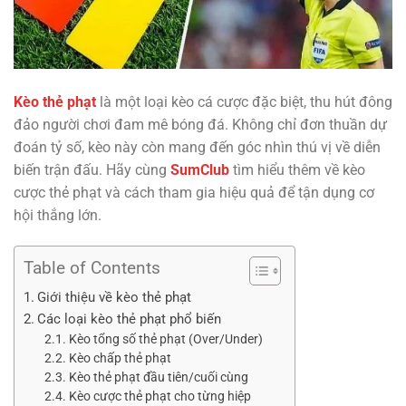
Kèo thẻ phạt
là một loại kèo cá cược đặc biệt, thu hút đông
đảo người chơi đam mê bóng đá. Không chỉ đơn thuần dự
đoán tỷ số, kèo này còn mang đến góc nhìn thú vị về diễn
biến trận đấu. Hãy cùng
SumClub
tìm hiểu thêm về kèo
cược thẻ phạt và cách tham gia hiệu quả để tận dụng cơ
hội thắng lớn.
Table of Contents
Giới thiệu về kèo thẻ phạt
Các loại kèo thẻ phạt phổ biến
Kèo tổng số thẻ phạt (Over/Under)
Kèo chấp thẻ phạt
Kèo thẻ phạt đầu tiên/cuối cùng
Kèo cược thẻ phạt cho từng hiệp