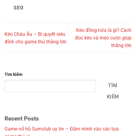
SEO
Kèo đồng nửa là gì? Cách
Kèo Châu Âu – Bí quyết siêu
đọc kèo và mẹo cược giúp
đỉnh cho game thủ thắng lớn
thắng lớn
Tìm kiếm
TÌM
KIẾM
Recent Posts
Game nổ hũ Sumclub uy tín – Đắm mình vào các tựa