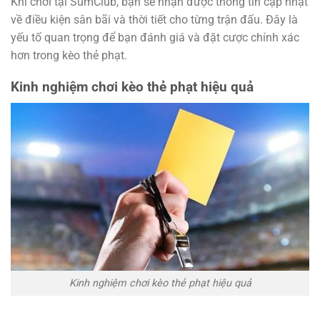
Khi chơi tại SumClub, bạn sẽ nhận được thông tin cập nhật
về điều kiện sân bãi và thời tiết cho từng trận đấu. Đây là
yếu tố quan trọng để bạn đánh giá và đặt cược chính xác
hơn trong kèo thẻ phạt.
Kinh nghiệm chơi kèo thẻ phạt hiệu quả
Kinh nghiệm chơi kèo thẻ phạt hiệu quả