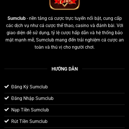
Sumclub
- nền tảng cá cược trực tuyến nổi bật, cung cấp
các dịch vụ như cá cược thể thao, casino và đánh bài. Với
giao diện dễ sử dụng, tỷ lệ cược hấp dẫn và hệ thống bảo
mật mạnh mẽ, Sumclub mang đến trải nghiệm cá cược an
toàn và thú vị cho người chơi.
HƯỚNG DẪN
Đăng Ký Sumclub
Đăng Nhập Sumclub
Nạp Tiền Sumclub
Rút Tiền Sumclub