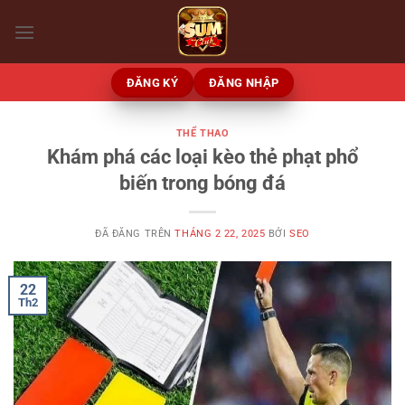
Chuyển
đến
nội
dung
ĐĂNG KÝ
ĐĂNG NHẬP
THỂ THAO
Khám phá các loại kèo thẻ phạt phổ
biến trong bóng đá
ĐÃ ĐĂNG TRÊN
THÁNG 2 22, 2025
BỞI
SEO
22
Th2