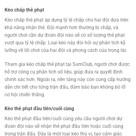
Kèo chấp thẻ phạt
Kèo chấp thẻ phạt áp dụng tỷ lệ chấp cho hai đội dựa trên
khả năng nhận thẻ. Đội mạnh hơn thường bị chấp, và
người chơi cần dự đoán đội nào sẽ có số lượng thẻ phạt
vượt qua tỷ lệ chấp. Loại kèo này đòi hỏi sự phân tích kỹ
lưỡng về lối chơi của hai đội và phong cách của trọng tài.
Tham gia kèo chấp thẻ phạt tại SumClub, người chơi được
hỗ trợ công cụ phân tích số liệu, giúp đưa ra quyết định
chính xác hơn. Ngoài ra, nền tảng này còn cung cấp hướng
dẫn chi tiết cho từng trận đấu, đảm bảo bạn không bỏ lỡ
cơ hội chiến thắng.
Kèo thẻ phạt đầu tiên/cuối cùng
Kèo thẻ phạt đầu tiên/cuối cùng yêu cầu người chơi dự
đoán đội nào sẽ nhận thẻ phạt đầu tiên hoặc cuối cùng
trong trận đấu. Đây là một loại kèo thú vị, tạo cảm giác