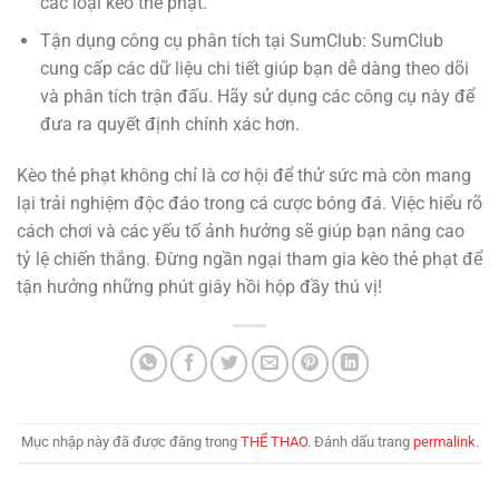
các loại kèo thẻ phạt.
Tận dụng công cụ phân tích tại SumClub: SumClub
cung cấp các dữ liệu chi tiết giúp bạn dễ dàng theo dõi
và phân tích trận đấu. Hãy sử dụng các công cụ này để
đưa ra quyết định chính xác hơn.
Kèo thẻ phạt không chỉ là cơ hội để thử sức mà còn mang
lại trải nghiệm độc đáo trong cá cược bóng đá. Việc hiểu rõ
cách chơi và các yếu tố ảnh hưởng sẽ giúp bạn nâng cao
tỷ lệ chiến thắng. Đừng ngần ngại tham gia kèo thẻ phạt để
tận hưởng những phút giây hồi hộp đầy thú vị!
Mục nhập này đã được đăng trong
THỂ THAO
. Đánh dấu trang
permalink
.