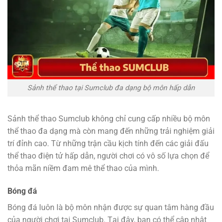
Sảnh thể thao tại Sumclub đa dạng bộ môn hấp dẫn
Sảnh thể thao Sumclub không chỉ cung cấp nhiều bộ môn
thể thao đa dạng mà còn mang đến những trải nghiệm giải
trí đỉnh cao. Từ những trận cầu kịch tính đến các giải đấu
thể thao điện tử hấp dẫn, người chơi có vô số lựa chọn để
thỏa mãn niềm đam mê thể thao của mình.
Bóng đá
Bóng đá luôn là bộ môn nhận được sự quan tâm hàng đầu
của người chơi tại Sumclub. Tại đây, bạn có thể cập nhật