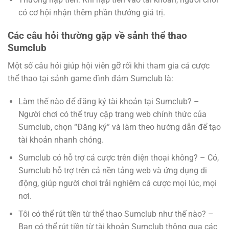
có cơ hội nhận thêm phần thưởng giá trị.
Các câu hỏi thường gặp về sảnh thể thao
Sumclub
Một số câu hỏi giúp hội viên gỡ rối khi tham gia cá cược
thể thao tại sảnh game đình đám Sumclub là:
Làm thế nào để đăng ký tài khoản tại Sumclub? –
Người chơi có thể truy cập trang web chính thức của
Sumclub, chọn “Đăng ký” và làm theo hướng dẫn để tạo
tài khoản nhanh chóng.
Sumclub có hỗ trợ cá cược trên điện thoại không? – Có,
Sumclub hỗ trợ trên cả nền tảng web và ứng dụng di
động, giúp người chơi trải nghiệm cá cược mọi lúc, mọi
nơi.
Tôi có thể rút tiền từ thể thao Sumclub như thế nào? –
Bạn có thể rút tiền từ tài khoản Sumclub thông qua các