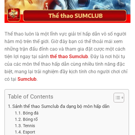
Thể thao luôn là một lĩnh vực giải trí hấp dẫn vô số người
hâm mộ trên thế giới. Giờ đây bạn có thể thoải mái xem
những trận đấu đỉnh cao và tham gia đặt cược một cách
tiện lợi ngay tại sảnh
thể thao Sumclub
. Đây là nơi hội tụ
của các môn thể thao hấp dẫn cùng nhiều tính năng đặc
biệt, mang lại trải nghiệm đầy kịch tính cho người chơi chỉ
có tại
Sumclub
.
Table of Contents
Sảnh thể thao Sumclub đa dạng bộ môn hấp dẫn
Bóng đá
Bóng rổ
Tennis
Esport