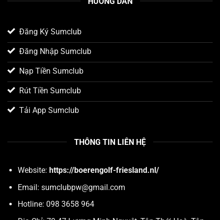
HƯỚNG DẪN
Đăng Ký Sumclub
Đăng Nhập Sumclub
Nạp Tiền Sumclub
Rút Tiền Sumclub
Tải App Sumclub
THÔNG TIN LIÊN HỆ
Website:
https://boerengolf-friesland.nl/
Email:
sumclubpw@gmail.com
Hotline: 098 3658 964