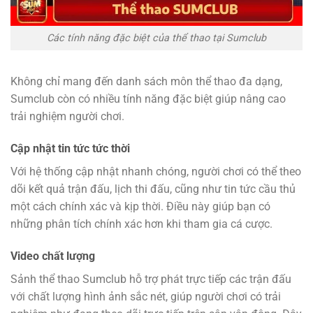
Các tính năng đặc biệt của thể thao tại Sumclub
Không chỉ mang đến danh sách môn thể thao đa dạng,
Sumclub còn có nhiều tính năng đặc biệt giúp nâng cao
trải nghiệm người chơi.
Cập nhật tin tức tức thời
Với hệ thống cập nhật nhanh chóng, người chơi có thể theo
dõi kết quả trận đấu, lịch thi đấu, cũng như tin tức cầu thủ
một cách chính xác và kịp thời. Điều này giúp bạn có
những phân tích chính xác hơn khi tham gia cá cược.
Video chất lượng
Sảnh thể thao Sumclub hỗ trợ phát trực tiếp các trận đấu
với chất lượng hình ảnh sắc nét, giúp người chơi có trải