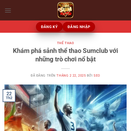
Chuyển
đến
nội
dung
ĐĂNG KÝ
ĐĂNG NHẬP
THỂ THAO
Khám phá sảnh thể thao Sumclub với
những trò chơi nổ bật
ĐÃ ĐĂNG TRÊN
THÁNG 2 22, 2025
BỞI
SEO
22
Th2