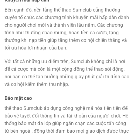
Bên cạnh đó, nền tảng thể thao Sumclub cũng thường
xuyên tổ chức các chương trình khuyến mãi hấp dẫn dành
cho người chơi mới và thành viên lâu năm. Các chương
trình như thưởng chào mừng, hoàn tiền cá cược, tặng
thưởng khi nạp tiền giúp tăng thêm cơ hội chiến thắng và
tối ưu hóa lợi nhuận của bạn.
Với tất cả những ưu điểm trên, Sumclub không chỉ là nơi
để cá cược mà còn là một cộng đồng thể thao sôi động,
nơi bạn có thể tận hưởng những giây phút giải trí đỉnh cao
và cơ hội kiếm thêm thu nhập.
Bảo mật cao
thể thao Sumclub áp dụng công nghệ mã hóa tiên tiến để
bảo vệ tuyệt đối thông tin và tài khoản của người chơi. Hệ
thống bảo mật đa lớp giúp ngăn chặn các cuộc tấn công
từ bên ngoài, đồng thời đảm bảo mọi giao dịch được thực