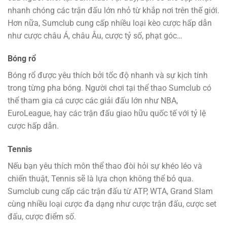
nhanh chóng các trận đấu lớn nhỏ từ khắp nơi trên thế giới.
Hơn nữa, Sumclub cung cấp nhiều loại kèo cược hấp dẫn
như cược châu Á, châu Âu, cược tỷ số, phạt góc…
Bóng rổ
Bóng rổ được yêu thích bởi tốc độ nhanh và sự kịch tính
trong từng pha bóng. Người chơi tại thể thao Sumclub có
thể tham gia cá cược các giải đấu lớn như NBA,
EuroLeague, hay các trận đấu giao hữu quốc tế với tỷ lệ
cược hấp dẫn.
Tennis
Nếu bạn yêu thích môn thể thao đòi hỏi sự khéo léo và
chiến thuật, Tennis sẽ là lựa chọn không thể bỏ qua.
Sumclub cung cấp các trận đấu từ ATP, WTA, Grand Slam
cùng nhiều loại cược đa dạng như cược trận đấu, cược set
đấu, cược điểm số.