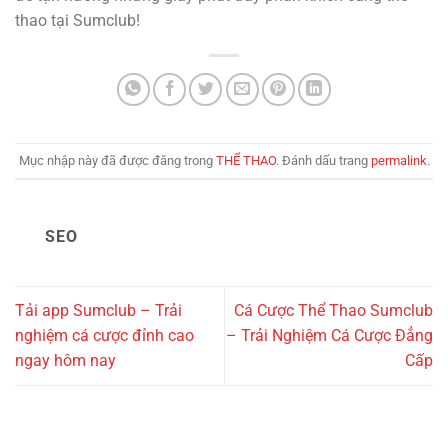
thao tại Sumclub!
Mục nhập này đã được đăng trong
THỂ THAO
. Đánh dấu trang
permalink
.
SEO
Tải app Sumclub – Trải
Cá Cược Thể Thao Sumclub
nghiệm cá cược đỉnh cao
– Trải Nghiệm Cá Cược Đẳng
ngay hôm nay
Cấp