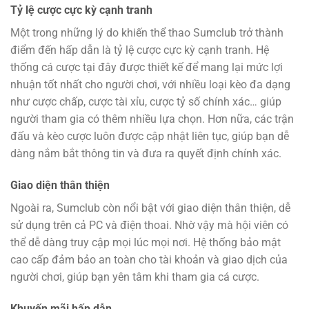
Tỷ lệ cược cực kỳ cạnh tranh
Một trong những lý do khiến thể thao Sumclub trở thành
điểm đến hấp dẫn là tỷ lệ cược cực kỳ cạnh tranh. Hệ
thống cá cược tại đây được thiết kế để mang lại mức lợi
nhuận tốt nhất cho người chơi, với nhiều loại kèo đa dạng
như cược chấp, cược tài xỉu, cược tỷ số chính xác… giúp
người tham gia có thêm nhiều lựa chọn. Hơn nữa, các trận
đấu và kèo cược luôn được cập nhật liên tục, giúp bạn dễ
dàng nắm bắt thông tin và đưa ra quyết định chính xác.
Giao diện thân thiện
Ngoài ra, Sumclub còn nổi bật với giao diện thân thiện, dễ
sử dụng trên cả PC và điện thoai. Nhờ vậy mà hội viên có
thể dễ dàng truy cập mọi lúc mọi nơi. Hệ thống bảo mật
cao cấp đảm bảo an toàn cho tài khoản và giao dịch của
người chơi, giúp bạn yên tâm khi tham gia cá cược.
Khuyến mãi hấp dẫn