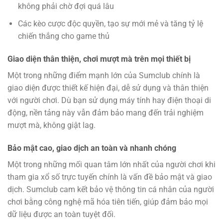
không phải chờ đợi quá lâu
Các kèo cược độc quyền, tạo sự mới mẻ và tăng tỷ lệ
chiến thắng cho game thủ
Giao diện thân thiện, chơi mượt mà trên mọi thiết bị
Một trong những điểm mạnh lớn của Sumclub chính là
giao diện được thiết kế hiện đại, dễ sử dụng và thân thiện
với người chơi. Dù bạn sử dụng máy tính hay điện thoại di
động, nền tảng này vẫn đảm bảo mang đến trải nghiệm
mượt mà, không giật lag.
Bảo mật cao, giao dịch an toàn và nhanh chóng
Một trong những mối quan tâm lớn nhất của người chơi khi
tham gia xổ số trực tuyến chính là vấn đề bảo mật và giao
dịch. Sumclub cam kết bảo vệ thông tin cá nhân của người
chơi bằng công nghệ mã hóa tiên tiến, giúp đảm bảo mọi
dữ liệu được an toàn tuyệt đối.