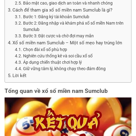
Bảo mật cao, giao dịch an toàn và nhanh chóng
Cách để tham gia xổ số miền nam Sumclub là gì?
Bước 1: Đăng ký tài khoản Sumclub
Bước 2: Đăng nhập và khám phá xổ số miền Nam trên
Sumclub
Bước 3: Đặt cược và chờ đợi may mắn
Xổ số miền nam Sumclub – Một số mẹo hay trúng lớn
Chọn đài xổ số phù hợp
Nghiên cứu thống kê và soi cầu xổ số
Áp dụng chiến thuật chơi hợp lý
Giữ vững tâm lý, không chạy theo đám đông
Lời kết
Tổng quan về xổ số miền nam Sumclub