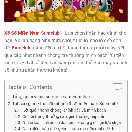
Xổ Số Miền Nam Sumclub
– Lựa chọn hoàn hảo dành cho
bạn! Với đa dạng hình thức chơi, từ lô tô, bao lô đến dàn
đề,
Sumclub
mang đến cơ hội trúng thưởng mỗi ngày. Kết
quả cập nhật nhanh chóng, trả thưởng minh bạch, rút tiền
siêu tốc – Tất cả đều sẵn sàng để bạn thử vận may và rinh
về những phần thưởng khủng!
Table of Contents
Tổng quan về xổ số miền nam Sumclub
Tại sao game thủ cần chọn xổ số miền nam Sumclub?
Kết quả nhanh chóng, chính xác và minh bạch
Cơ hội trúng thưởng cao, giải thưởng hấp dẫn
Nhiều loại hình xổ số đa dạng, không giới hạn lựa chọn
Giao diện thân thiện, chơi mượt mà trên mọi thiết bị