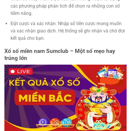
các phương pháp phân tích để chọn ra những con số
tiềm năng.
Đặt cược và xác nhận: Nhập số tiền cược mong muốn
và xác nhận giao dịch. Hệ thống sẽ ghi nhận và chờ đợi
kết quả cho bạn.
Xổ số miền nam Sumclub – Một số mẹo hay
trúng lớn