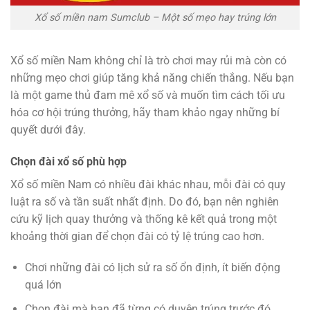
Xổ số miền nam Sumclub – Một số mẹo hay trúng lớn
Xổ số miền Nam không chỉ là trò chơi may rủi mà còn có
những mẹo chơi giúp tăng khả năng chiến thắng. Nếu bạn
là một game thủ đam mê xổ số và muốn tìm cách tối ưu
hóa cơ hội trúng thưởng, hãy tham khảo ngay những bí
quyết dưới đây.
Chọn đài xổ số phù hợp
Xổ số miền Nam có nhiều đài khác nhau, mỗi đài có quy
luật ra số và tần suất nhất định. Do đó, bạn nên nghiên
cứu kỹ lịch quay thưởng và thống kê kết quả trong một
khoảng thời gian để chọn đài có tỷ lệ trúng cao hơn.
Chơi những đài có lịch sử ra số ổn định, ít biến động
quá lớn
Chọn đài mà bạn đã từng có duyên trúng trước đó