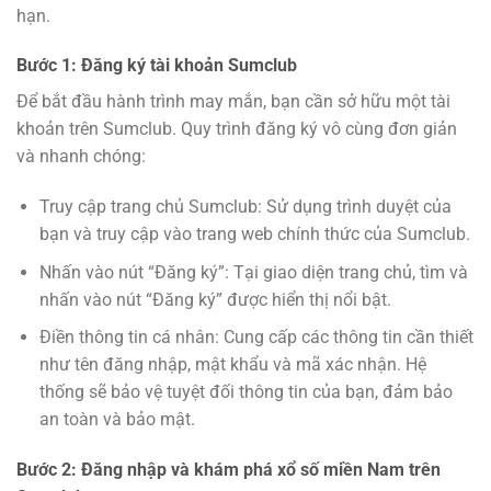
hạn.
Bước 1: Đăng ký tài khoản Sumclub
Để bắt đầu hành trình may mắn, bạn cần sở hữu một tài
khoản trên Sumclub. Quy trình đăng ký vô cùng đơn giản
và nhanh chóng:
Truy cập trang chủ Sumclub: Sử dụng trình duyệt của
bạn và truy cập vào trang web chính thức của Sumclub.
Nhấn vào nút “Đăng ký”: Tại giao diện trang chủ, tìm và
nhấn vào nút “Đăng ký” được hiển thị nổi bật.
Điền thông tin cá nhân: Cung cấp các thông tin cần thiết
như tên đăng nhập, mật khẩu và mã xác nhận. Hệ
thống sẽ bảo vệ tuyệt đối thông tin của bạn, đảm bảo
an toàn và bảo mật.
Bước 2: Đăng nhập và khám phá xổ số miền Nam trên