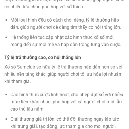
có nhiều lựa chọn phù hợp với sở thích.
Mỗi loại hình đều có cách chơi riêng, tỷ lệ thưởng hấp
dẫn, giúp người chơi dễ dàng tìm thấy cơ hội trúng lớn.
Hệ thống liên tục cập nhật các hình thức xổ số mới,
mang đến sự mới mẻ và hấp dẫn trong từng ván cược.
Tỷ lệ trả thưởng cao, cơ hội thắng lớn
Xổ số Sumclub sở hữu tỷ lệ trả thưởng hấp dẫn hơn so với
nhiều nền tảng khác, giúp người chơi tối ưu hóa lợi nhuận
khi tham gia.
Các hình thức cược linh hoạt, cho phép đặt số với nhiều
mức tiền khác nhau, phù hợp với cả người chơi mới lẫn
cao thủ lâu năm.
Giải thưởng giá trị lớn, có thể đổi thưởng ngay lập tức
khi trúng giải, tạo động lực tham gia cho mọi người.