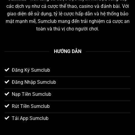
các dịch vụ như cá cược thể thao, casino và đánh bài. Với
giao diện dễ sử dụng, tỷ lệ cược hấp dẫn và hệ thống bảo
mật mạnh mẽ, Sumclub mang đến trải nghiệm cá cược an
toàn và thú vị cho người chơi.
HƯỚNG DẪN
Đăng Ký Sumclub
Đăng Nhập Sumclub
Nạp Tiền Sumclub
Rút Tiền Sumclub
Tải App Sumclub