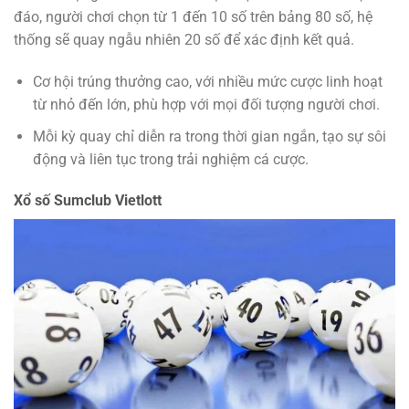
đáo, người chơi chọn từ 1 đến 10 số trên bảng 80 số, hệ
thống sẽ quay ngẫu nhiên 20 số để xác định kết quả.
Cơ hội trúng thưởng cao, với nhiều mức cược linh hoạt
từ nhỏ đến lớn, phù hợp với mọi đối tượng người chơi.
Mỗi kỳ quay chỉ diễn ra trong thời gian ngắn, tạo sự sôi
động và liên tục trong trải nghiệm cá cược.
Xổ số Sumclub Vietlott