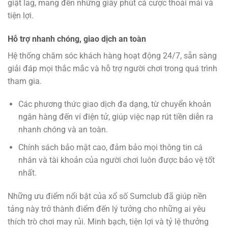
giật lag, mang đến những giây phút cá cược thoải mái và
tiện lợi.
Hỗ trợ nhanh chóng, giao dịch an toàn
Hệ thống chăm sóc khách hàng hoạt động 24/7, sẵn sàng
giải đáp mọi thắc mắc và hỗ trợ người chơi trong quá trình
tham gia.
Các phương thức giao dịch đa dạng, từ chuyển khoản
ngân hàng đến ví điện tử, giúp việc nạp rút tiền diễn ra
nhanh chóng và an toàn.
Chính sách bảo mật cao, đảm bảo mọi thông tin cá
nhân và tài khoản của người chơi luôn được bảo vệ tốt
nhất.
Những ưu điểm nổi bật của xổ số Sumclub đã giúp nền
tảng này trở thành điểm đến lý tưởng cho những ai yêu
thích trò chơi may rủi. Minh bạch, tiện lợi và tỷ lệ thưởng