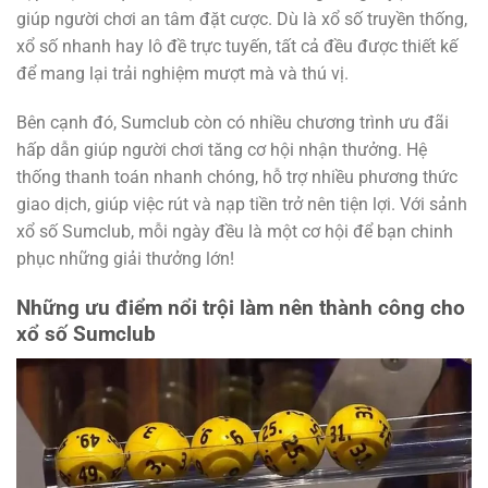
giúp người chơi an tâm đặt cược. Dù là xổ số truyền thống,
xổ số nhanh hay lô đề trực tuyến, tất cả đều được thiết kế
để mang lại trải nghiệm mượt mà và thú vị.
Bên cạnh đó, Sumclub còn có nhiều chương trình ưu đãi
hấp dẫn giúp người chơi tăng cơ hội nhận thưởng. Hệ
thống thanh toán nhanh chóng, hỗ trợ nhiều phương thức
giao dịch, giúp việc rút và nạp tiền trở nên tiện lợi. Với sảnh
xổ số Sumclub, mỗi ngày đều là một cơ hội để bạn chinh
phục những giải thưởng lớn!
Những ưu điểm nổi trội làm nên thành công cho
xổ số Sumclub